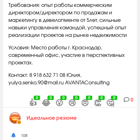
Требования: опыт работы коммерческим
директором/директором по продажам и
маркетингу в девелопменте от 5лет, сильные
навыки управления командой, успешный опыт
реализации проектов на рынке недвижимости
Условия: Место работы г. Краснодар,
современный офис, участие в перспективных
проектах.
Контакт: 8 918 632 71 08 Юлия,
yulya.senko.90@mail.ru AVANTAConsulting
0
0
0
0
0
0
0
0
👍
😂
😮
😢
😠
👏
🤔
Идеальное резюме
108