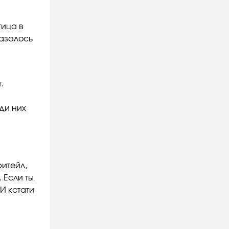
тица в
Казалось
.
ди них
ритейл,
 Если ты
 И кстати