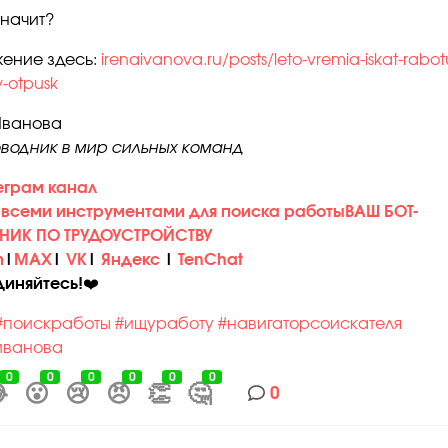
значит?
ение здесь:
irenaivanova.ru/posts/leto-vremia-iskat-rabotu-
v-otpusk
Иванова
водник в мир сильных команд
еграм канал
 всеми инструментами для поиска работы
ВАШ БОТ-
ИК ПО ТРУДОУСТРОЙСТВУ
m
|
MAX
|
VK
|
Яндекс
|
TenChat
иняйтесь!
❤️
#поискработы
#ищуработу
#навигаторсоискателя
иванова
0
0
0
0
0
0

😮
😢
😠
👏
🤔
0