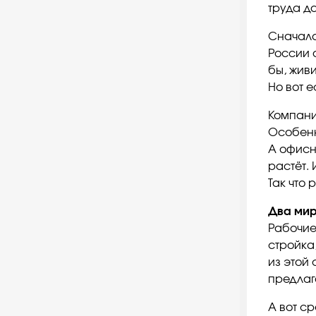
труда д
Сначала
России 
бы, жив
Но вот е
Компани
Особенн
А офисн
растёт.
Так что
Два мир
Рабочие 
стройка
из этой 
предлаг
А вот ср