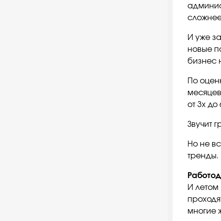
админист
сложнее
И уже з
новые п
бизнес 
По оцен
месяцев 
от 3х до
Звучит г
Но не в
тренды.
Работод
И летом
проходя
многие 