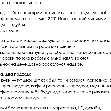
авно работает иначе.
 давайте посмотрим статистику рынка труда. Безрабо
официально составляет 2,2%. Исторический минимум. 
и да радуйся.
сть нюанс.
и при этом массово жалуются, что людей им не хватает
о и в основном на рабочих позициях.
ые специалисты чувствуют обратное. Конкуренция сре
 И сроки поиска работы сильно затягиваются.
 рынок на деле, давно раскололся надвое.
а, два подхода
руки — тут дефицит как был, так и остался. Логистика, 
, производство, кафе и рестораны, продажи, медицина.
сферы то летом тебя будут ждать и «отрывать с руками».
ать нормальные деньги.
еди белых воротничков из маркетинга, HR, дизайн,