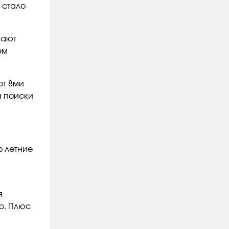
 стало
вают
ем
от 8ми
а поиски
о летние
я
о. Плюс