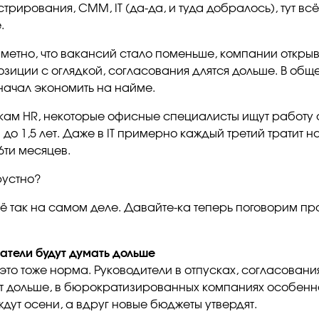
рирования, СММ, IT (да-да, и туда добралось), тут всё
.
аметно, что вакансий стало поменьше, компании откры
озиции с оглядкой, согласования длятся дольше. В общ
начал экономить на найме.
кам HR, некоторые офисные специалисты ищут работу 
до 1,5 лет. Даже в IT примерно каждый третий тратит н
 6ти месяцев.
рустно?
сё так на самом деле. Давайте-ка теперь поговорим пр
атели будут думать дольше
 это тоже норма. Руководители в отпусках, согласовани
т дольше, в бюрократизированных компаниях особенн
ждут осени, а вдруг новые бюджеты утвердят.