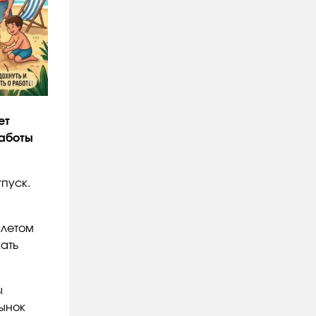
ет
работы
тпуск.
 летом
кать
ы
рынок