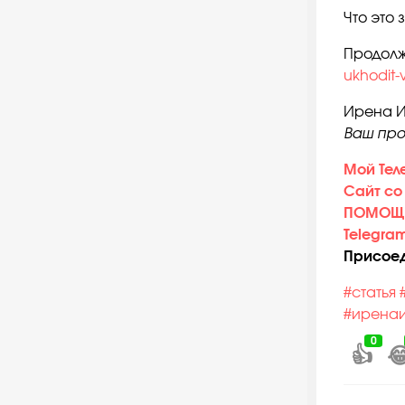
Что это 
Продолж
ukhodit-
Ирена 
Ваш про
Мой Тел
Сайт со
ПОМОЩН
Telegra
Присоед
#статья
#ирена
0
👍
