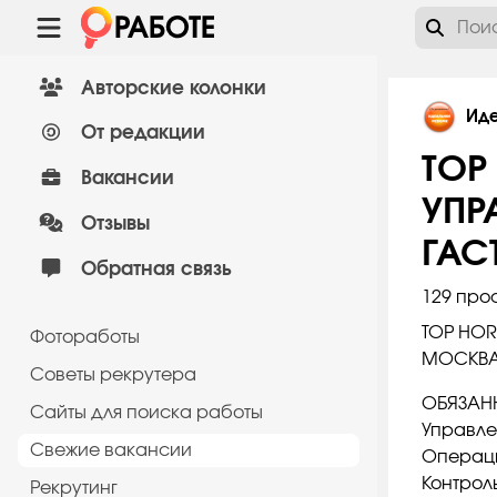
Авторские колонки
Ид
От редакции
TOP
Вакансии
УПР
Отзывы
ГАС
Обратная связь
129 про
TOP HO
Фотоработы
МОСКВ
Советы рекрутера
ОБЯЗАН
Сайты для поиска работы
Управле
Cвежие вакансии
Операц
Контрол
Рекрутинг