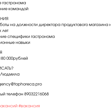
е гастронома
ние командой
АНИЯ
боты на должности директора продуктового магазина 
 лет
ие специфики гастронома
ионные навыки
Я
-180 000рублей
ИСАТЬ?
а Людмила
agency@tophoreca.pro
ный телефон 89032216068
Вакансий
#вакансия