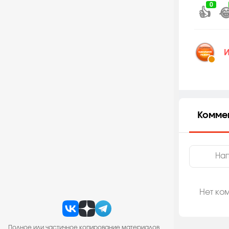
0
👍

И
Комме
Нет ко
Полное или частичное копирование материалов