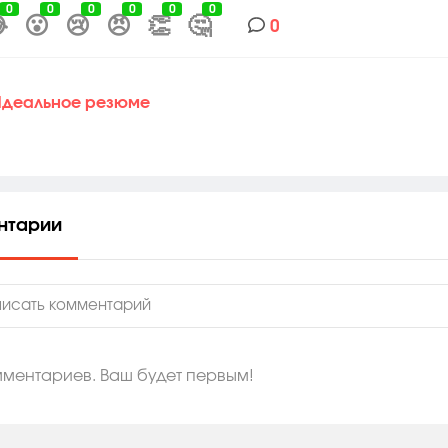
0
0
0
0
0
0

😮
😢
😠
👏
🤔
0
деальное резюме
нтарии
мментариев. Ваш будет первым!