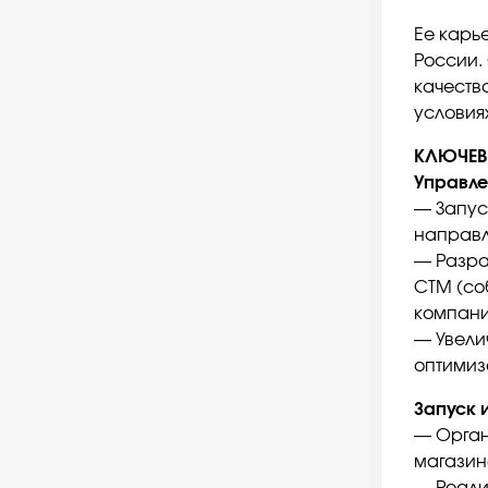
Ее карь
России.
качеств
условия
КЛЮЧЕВ
Управле
— Запус
направл
— Разра
СТМ (со
компани
— Увели
оптимиз
Запуск 
— Орган
магазино