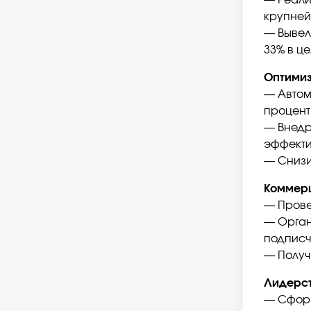
— Реали
крупней
— Вывел
33% в це
Оптимиз
— Автом
процент
— Внедр
эффекти
— Снизи
Коммерц
— Прове
— Орган
подписч
— Получи
Лидерст
— Сформ