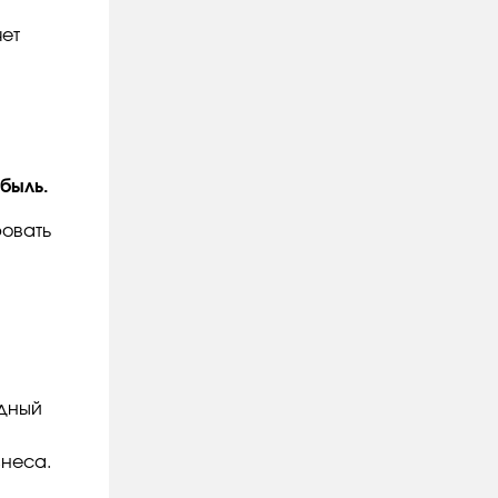
чет
быль.
ровать
одный
знеса.