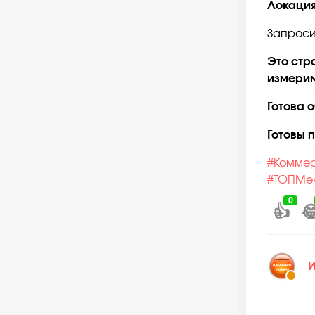
Локаци
Запроси
Это стр
измерим
Готова 
Готовы 
#Комме
#ТОПМе
0
👍

И