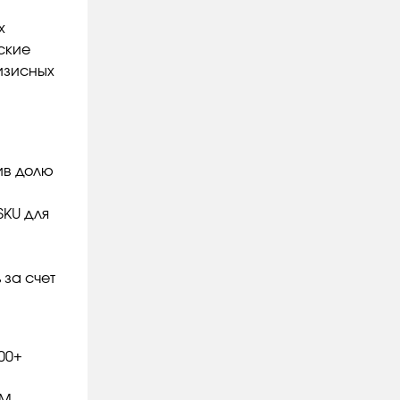
х
ские
изисных
ив долю
SKU для
 за счет
00+