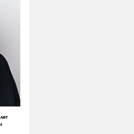
лет
и