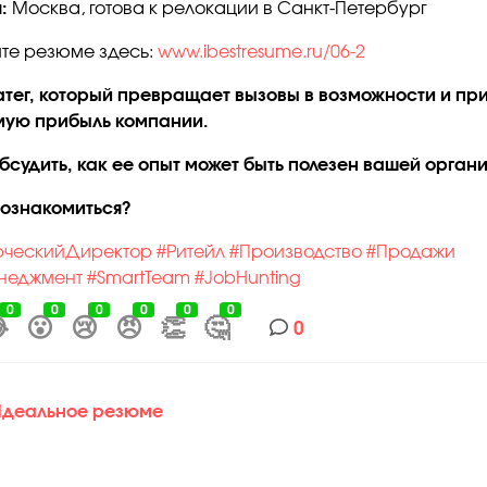
я:
Москва, готова к релокации в Санкт-Петербург
те резюме здесь:
www.ibestresume.ru/06-2
атег, который превращает вызовы в возможности и пр
ую прибыль компании.
обсудить, как ее опыт может быть полезен вашей орган
познакомиться?
рческийДиректор
#Ритейл
#Производство
#Продажи
неджмент
#SmartTeam
#JobHunting
0
0
0
0
0
0

😮
😢
😠
👏
🤔
0
деальное резюме