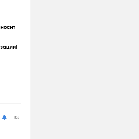
иносит
изации!
108