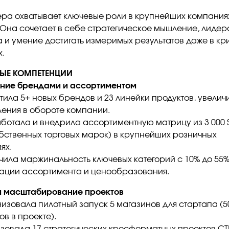
ера охватывает ключевые роли в крупнейших компания
 Она сочетает в себе стратегическое мышление, лидер
а и умение достигать измеримых результатов даже в кр
х.
ЫЕ
КОМПЕТЕНЦИИ
ние брендами и ассортиментом
тила 5+ новых брендов и 23 линейки продуктов, увелич
ения в обороте компании.
ботала и внедрила ассортиментную матрицу из 3 000 
бственных торговых марок) в крупнейших розничных
ях.
чила маржинальность ключевых категорий с 10% до 55%
ации ассортимента и ценообразования.
и масштабирование проектов
изовала пилотный запуск 5 магазинов для стартапа (5
в в проекте).