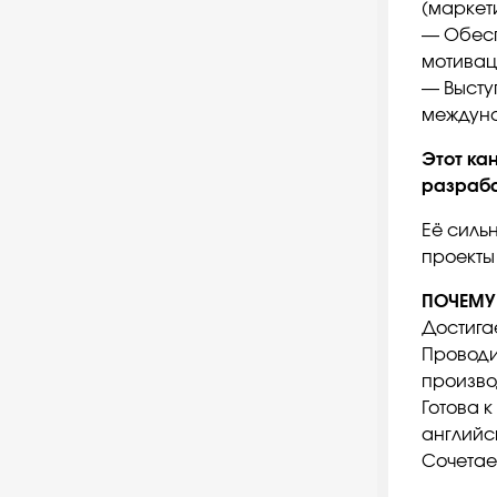
(маркети
— Обесп
мотивац
— Высту
междун
Этот ка
разраба
Её силь
проекты 
ПОЧЕМУ
Достигае
Проводи
произво
Готова 
английс
Сочетае