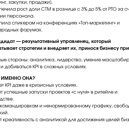
нг, закупки, продажи).
ечила рост доли СТМ в рознице с 3% до 5% от РТО за с
ии персонала.
пила спикером на конференциях «Топ-маркетинг» и
ародных форумах.
ндидат — результативный управленец, который
тывает стратегии и внедряет их, принося бизнесу при
ные стороны: аналитика, лидерство, умение масштаби
и добиваться KPI в сложных условиях.
 ИМЕННО ОНА?
т KPI даже в кризисных условиях.
т успешные запуски проектов «с нуля» в ритейле и
дстве.
к командировкам и ненормированному графику, своб
кий.
т креативность с аналитикой для достижения целей би