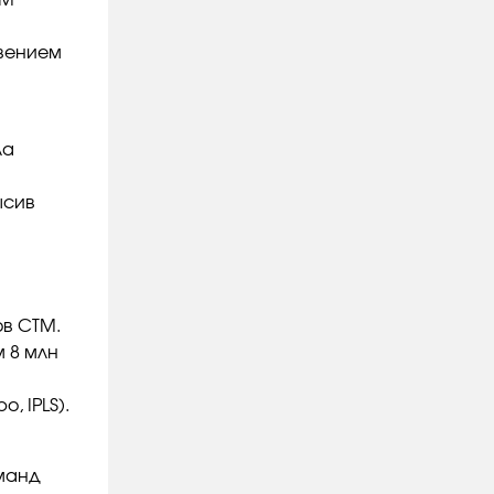
ТМ
овением
ла
ысив
ов СТМ.
 8 млн
, IPLS).
манд