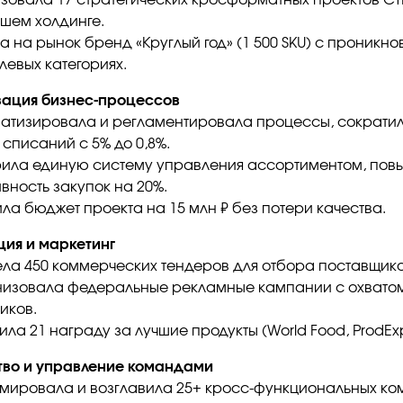
зовала 17 стратегических кросформатных проектов С
шем холдинге.
а на рынок бренд «Круглый год» (1 500 SKU) с проникн
левых категориях.
ация бизнес-процессов
атизировала и регламентировала процессы, сократи
 списаний с 5% до 0,8%.
ила единую систему управления ассортиментом, пов
вность закупок на 20%.
ла бюджет проекта на 15 млн ₽ без потери качества.
ия и маркетинг
ла 450 коммерческих тендеров для отбора поставщик
изовала федеральные рекламные кампании с охватом
иков.
ла 21 награду за лучшие продукты (World Food, ProdExpo
во и управление командами
ировала и возглавила 25+ кросс-функциональных ко