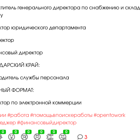
титель генерального директора по снабжению и скла
ву
тор юридического департамента
ректор
нсовый директор
ДАРСКИЙ КРАЙ:
одитель службы персонала
НЫЙ ФОРМАТ:
тор по электронной коммерции
сии
#работа
#помощьвпоискеработы
#opentowork
неджер
#финансовыйдиректор
0
0
0
0
0
0

😮
😢
😠
👏
🤔
3