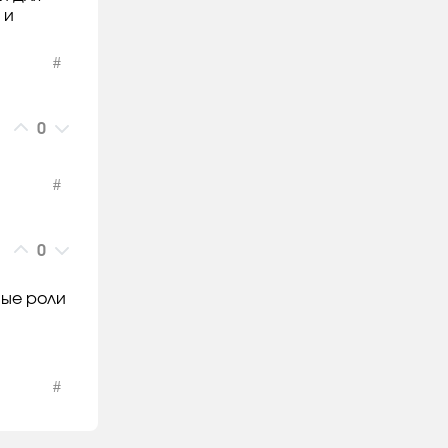
 и
#
0
#
0
ные роли
#