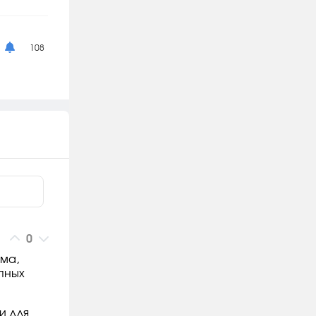
108
0
ма,
пных
и для