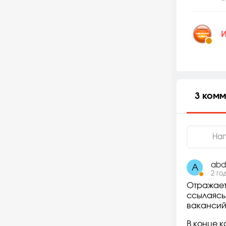
И
3 ком
abd
A
2 го
Отражает
ссылаясь
вакансий 
В конце 