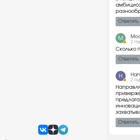
амбициоз
разнообр
Ответить
Мос
М
2 го
Сколько 
Ответить
Han
H
2 го
Направля
приверже
предлага
инноваци
захватыв
Ответить