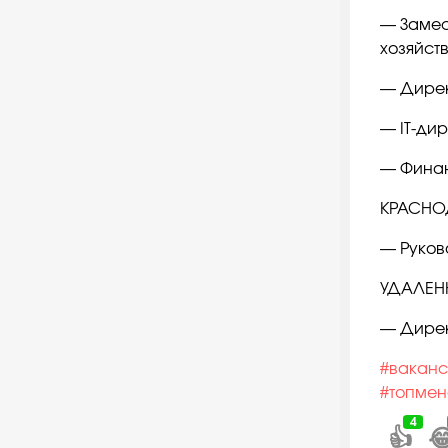
— Замес
хозяйст
— Дирек
— IT-ди
— Фина
КРАСНО
— Руков
УДАЛЕН
— Дирек
#вакан
#топме
4
👍
