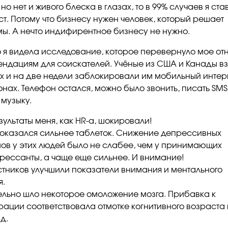
 но нет и живого блеска в глазах, то в 99% случаев я ст
ст. Потому что бизнесу нужен человек, который решает
ы. А нечто индифирентное бизнесу не нужно.
 я видела исследование, которое перевернуло мое о
ендациям для соискателей. Учёные из США и Канады вз
х и на две недели заблокировали им мобильный интер
нах. Телефон остался, можно было звонить, писать SMS
 музыку.
зультаты меня, как HR-а, шокировали!
оказался сильнее таблеток. Снижение депрессивных
ов у этих людей было не слабее, чем у принимающих
рессанты, а чаще еще сильнее. И внимание!
стников улучшили показатели внимания и ментального
я.
льно шло некоторое омоложение мозга. Прибавка к
рации соответствовала отмотке когнитивного возраста 
д.