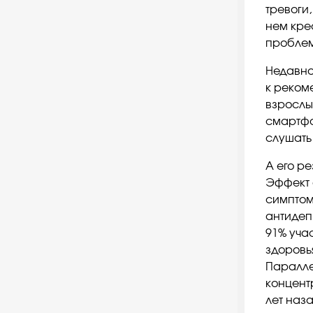
тревоги,
нем кре
проблем
Недавно
к реком
взрослы
смартфо
слушать
А его ре
Эффект 
симптом
антидеп
91% уча
здоровь
Паралле
концент
лет наза