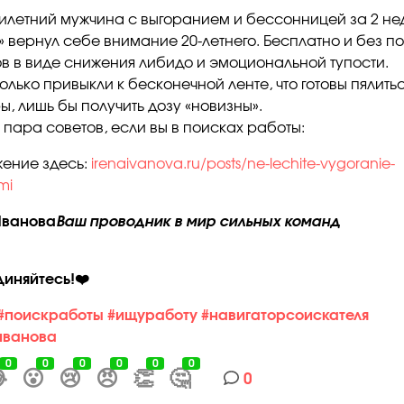
илетний мужчина с выгоранием и бессонницей за 2 не
» вернул себе внимание 20-летнего. Бесплатно и без п
в в виде снижения либидо и эмоциональной тупости.
олько привыкли к бесконечной ленте, что готовы пялить
ы, лишь бы получить дозу «новизны».
 пара советов, если вы в поисках работы:
ение здесь:
irenaivanova.ru/posts/ne-lechite-vygoranie-
mi
Иванова
Ваш проводник в мир сильных команд
иняйтесь!
❤️
#поискработы
#ищуработу
#навигаторсоискателя
иванова
0
0
0
0
0
0

😮
😢
😠
👏
🤔
0