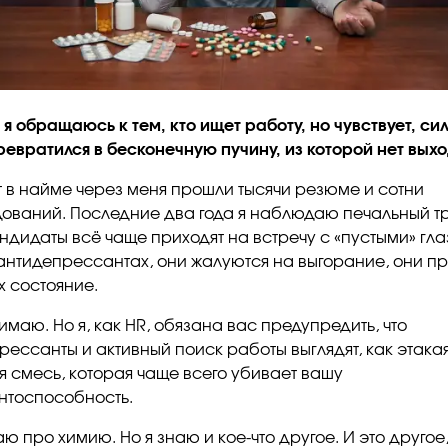
я обращаюсь к тем, кто ищет работу, но чувствует, сил
ревратился в бесконечную пучину, из которой нет выхо
ет в найме через меня прошли тысячи резюме и сотни
ований. Последние два года я наблюдаю печальный т
андидаты всё чаще приходят на встречу с «пустыми» гла
антидепрессантах, они жалуются на выгорание, они пр
х состояние.
имаю. Но я, как HR, обязана вас предупредить, что
рессанты и активный поиск работы выглядят, как этака
я смесь, которая чаще всего убивает вашу
нтоспособность.
аю про химию. Но я знаю и кое-что другое. И это другое,