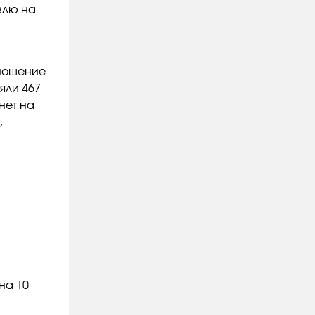
авлю на
тношение
яли 467
нет на
,
на 10