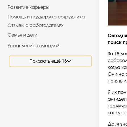
Развитие карьеры
Помощь и поддержка сотрудника
Отзывы о работодателях
Семья и дети
Сегодня 
поиск п
Управление командой
За 18 л
собесед
Показать ещё 13
когда к
Они на 
понять и
Я их пон
антидеп
гремуча
конкуре
Да, я зн