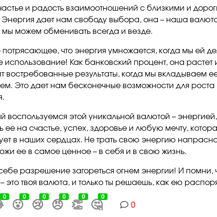
частье и радость взаимоотношений с близкими и доро
 Энергия дает нам свободу выбора, она – наша валюта
 мы можем обменивать всегда и везде.
 потрясающее, что энергия умножается, когда мы ей д
е использование! Как банковский процент, она растет 
т востребованные результаты, когда мы вкладываем ее
аем. Это дает нам бесконечные возможности для роста
я.
ай воспользуемся этой уникальной валютой – энергией,
 ее на счастье, успех, здоровье и любую мечту, котор
ует в наших сердцах. Не трать свою энергию напрасно
ложи ее в самое ценное – в себя и в свою жизнь.
 себе разрешение загореться огнем энергии! И помни, 
– это твоя валюта, и только ты решаешь, как ею распор
0
0
0
0
0
0

😮
😢
😠
👏
🤔
0