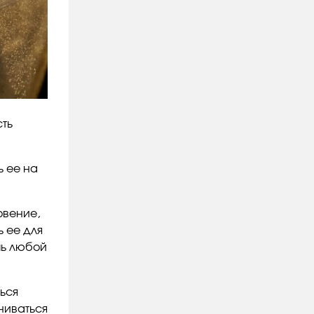
сть
ь ее на
овение,
ь ее для
чь любой
ься
ниваться