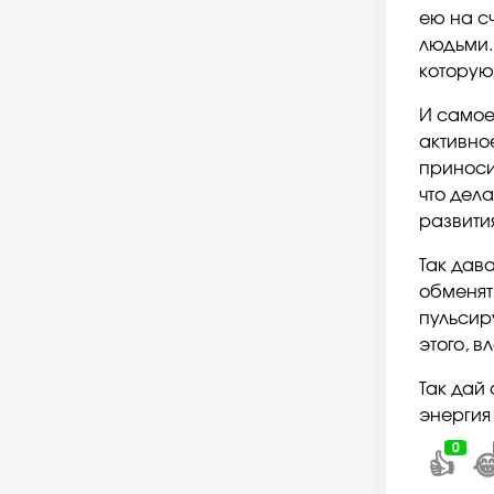
ею на с
людьми.
которую
И самое
активно
приноси
что дел
развити
Так дав
обменять
пульсир
этого, в
Так дай
энергия 
0
👍
