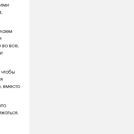
гими
,
елаем
и
 во все,
 и
 чтобы
ая
, вместо
что
яжаться.