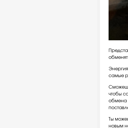
Предста
обменят
Энергия
самые р
Сможешь
чтобы со
обмена 
поставл
Ты може
новым н