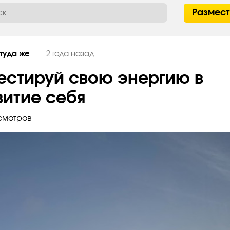
Размес
 туда же
2 года назад
естируй свою энергию в
витие себя
смотров