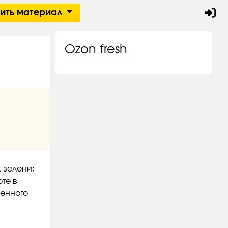
тить материал
Ozon fresh
 зелени;
оте в
ленного