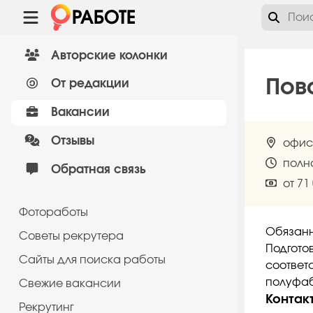
Авторские колонки
Пов
От редакции
Вакансии
Отзывы
офис
полн
Обратная связь
от 71
Фотоработы
Обязанн
Советы рекрутера
Подготов
Сайты для поиска работы
соответ
полуфаб
Cвежие вакансии
Контак
Рекрутинг