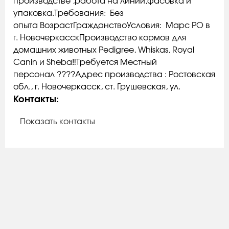
производстве ,работа на линии,фасовка и
упаковка.Требования: Без
опыта ВозрастГражданствоУсловия: Марс РО в
г. НовочеркасскПроизводство кормов для
домашних животных Pedigree, Whiskas, Royal
Canin и Sheba‼️Требуется Местный
персонал ????Адрес производства : Ростовская
обл., г. Новочеркасск, ст. Грушевская, ул.
Контакты:
Показать контакты