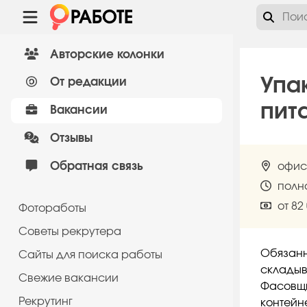
Авторские колонки
Упа
От редакции
пит
Вакансии
Отзывы
Обратная связь
офис
полн
от 82
Фотоработы
Советы рекрутера
Обязанн
Сайты для поиска работы
складыв
Cвежие вакансии
Фасовщи
Рекрутинг
контейн