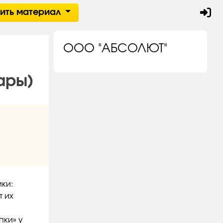
тить материал
ООО "АБСОЛЮТ"
ары)
ки:
т их
пки» у