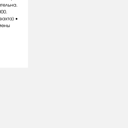
тельна.
00.
вахта) •
Смены