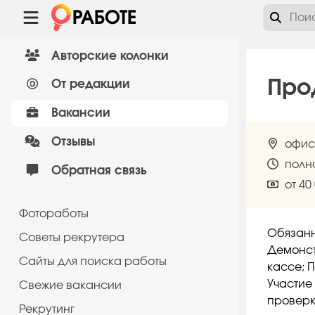
Авторские колонки
Про
От редакции
Вакансии
Отзывы
офис
полн
Обратная связь
от 40
Фотоработы
Обязанн
Советы рекрутера
Демонст
Сайты для поиска работы
кассе; 
Участие
Cвежие вакансии
проверк
Рекрутинг