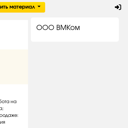
тить материал
ООО ВМКом
бота на
а;
продаже:
ния