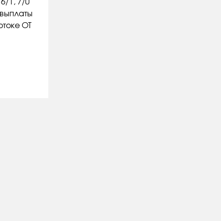
6/1, 7/0
 выплаты
отоке ОТ