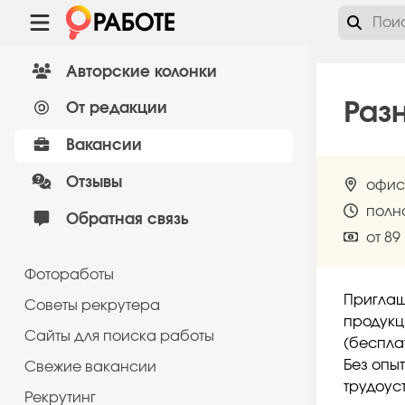
Авторские колонки
Раз
От редакции
Вакансии
Отзывы
офис
полн
Обратная связь
от 89
Фотоработы
Приглаш
Советы рекрутера
продукц
Сайты для поиска работы
(беспла
Без опы
Cвежие вакансии
трудоуст
Рекрутинг