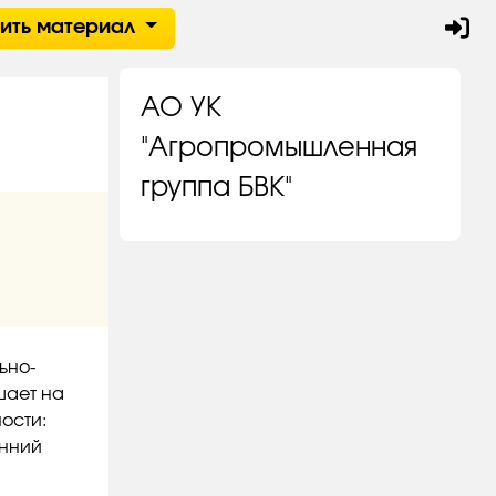
тить материал
АО УК
"Агропромышленная
группа БВК"
ьно-
шает на
ости:
енний