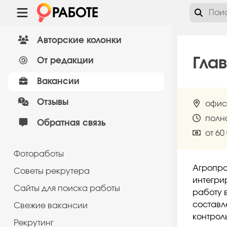
Авторские колонки
Гла
От редакции
Вакансии
Отзывы
офис
полн
Обратная связь
от 60
Фотоработы
Агропро
Советы рекрутера
интегри
Сайты для поиска работы
работу 
составл
Cвежие вакансии
контрол
Рекрутинг