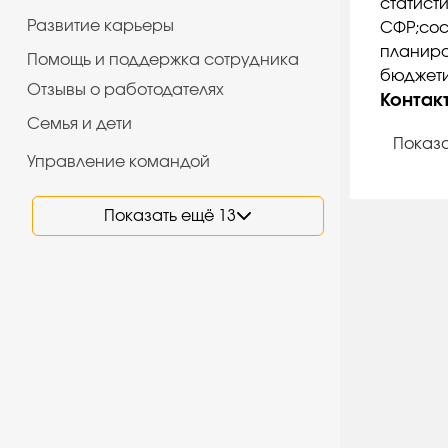
статист
Развитие карьеры
СФР;сос
планиро
Помощь и поддержка сотрудника
бюджети
Отзывы о работодателях
Контак
Семья и дети
Показа
Управление командой
Показать ещё 13