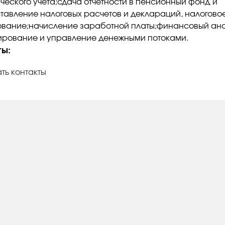
ического учёта;сдача отчётности в пенсионный фонд и
тавление налоговых расчетов и деклараций, налогово
вание;начисление заработной платы;финансовый ана
рование и управление денежными потоками.
ты:
ть контакты