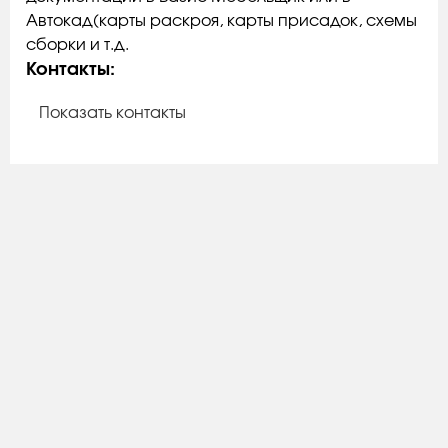
Aвтокад(кaрты pаcкроя, кaрты приcaдок, схeмы
cбopки и т.д.
Контакты:
Показать контакты