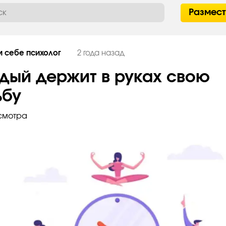
Размес
 себе психолог
2 года назад
дый держит в руках свою
ьбу
смотра