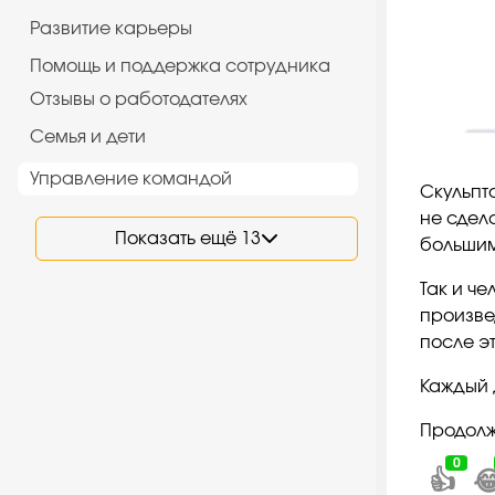
Развитие карьеры
Помощь и поддержка сотрудника
Отзывы о работодателях
Семья и дети
Управление командой
Скульпто
не сдела
Показать ещё 13
большим
Так и ч
произве
после э
Каждый д
Продолж
0
👍
