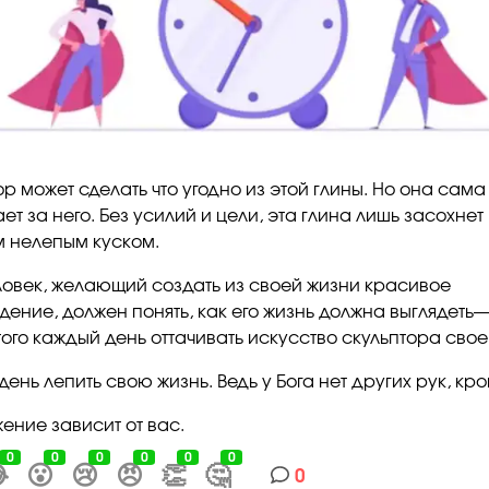
р может сделать что угодно из этой глины. Но она сама
ет за него. Без усилий и цели, эта глина лишь засохнет
 нелепым куском.
еловек, желающий создать из своей жизни красивое
дение, должен понять, как его жизнь должна выглядеть—
того каждый день оттачивать искусство скульптора свое
ень лепить свою жизнь. Ведь у Бога нет других рук, к
ение зависит от вас.
0
0
0
0
0
0

😮
😢
😠
👏
🤔
0