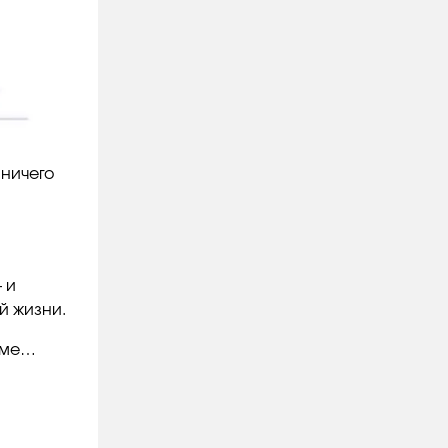
 ничего
 и
й жизни.
роме…