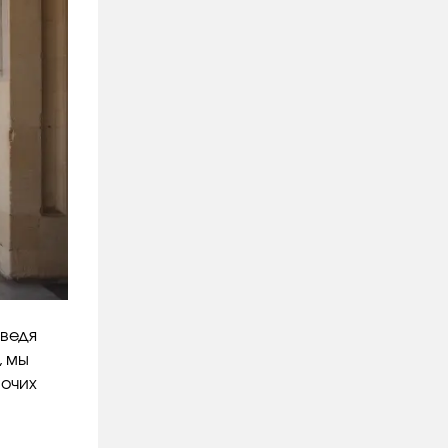
оведя
, мы
бочих