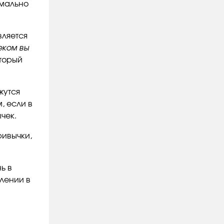
имально
вляется
еком вы
оторый
жутся
, если в
чек.
ривычки,
ь в
влении в