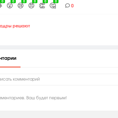
0
0
0
0
0
0

😮
😢
😠
👏
🤔
0
Кадры решают
нтарии
мментариев. Ваш будет первым!