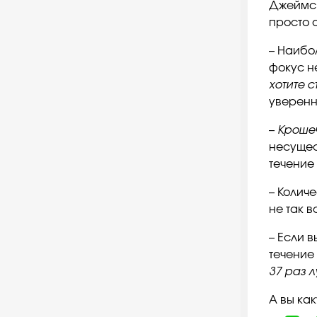
Джеймс 
просто 
– Наибо
фокус не
хотите с
уверенн
–
Кроше
несущес
течение
– Колич
не так в
– Если 
течение
37 раз 
А вы ка