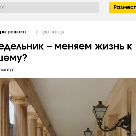
Размес
дры решают
2 года назад
едельник – меняем жизнь к
шему?
смотр