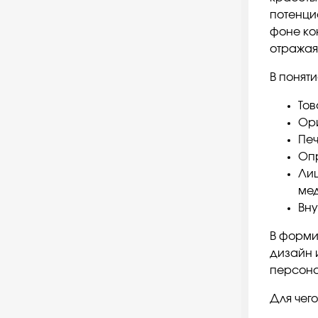
потенци
фоне ко
отражая
В поняти
Тов
Ор
Печ
Оп
Лиц
мед
Вну
В форми
дизайн 
персона
Для чег