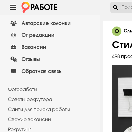
Авторские колонки
О
Оль
От редакции
Сти
Вакансии
498 про
Отзывы
Обратная связь
Фотоработы
Советы рекрутера
Сайты для поиска работы
Cвежие вакансии
Рекрутинг