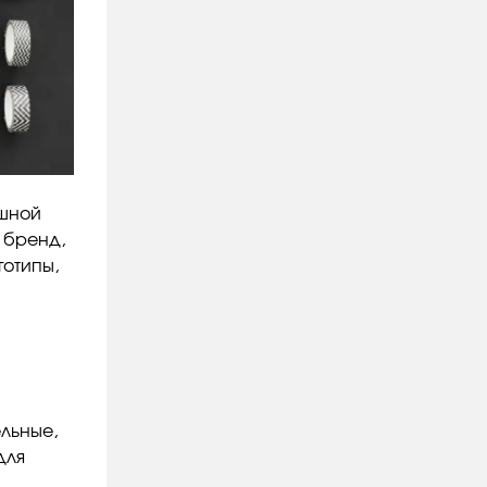
ешной
 бренд,
готипы,
льные,
для