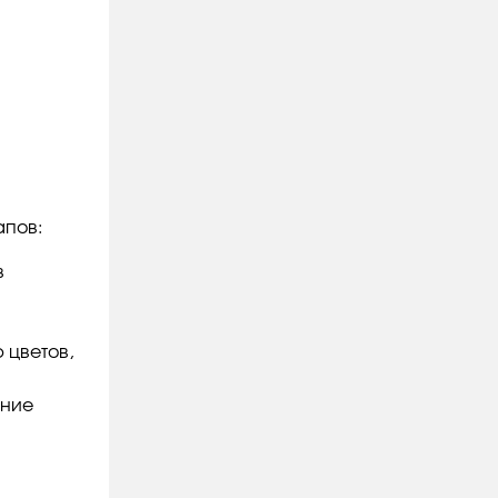
апов:
в
 цветов,
ание