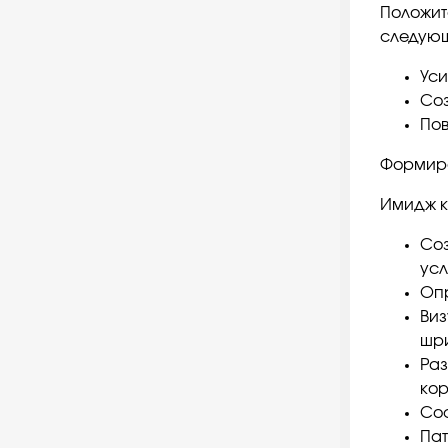
Положит
следующ
Уси
Соз
Пов
Формир
Имидж к
Соз
усл
Опр
Виз
шри
Раз
кор
Со
Пат