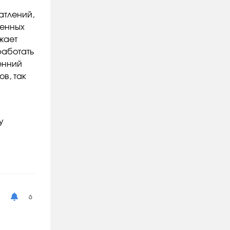
атлений,
венных
жает
работать
енний
в, так
у
6