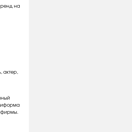
бренд на
 актер,
нный
униформа
у фирмы.