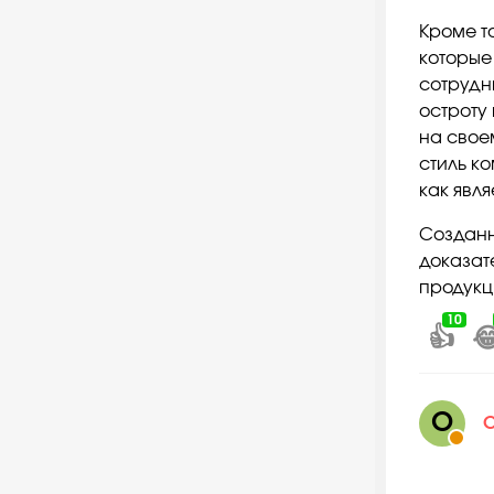
Кроме т
которые
сотрудн
остроту
на свое
стиль к
как явл
Созданн
доказат
продукц
10
👍

О
О