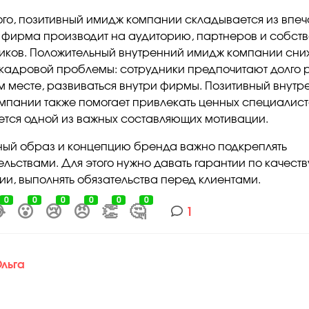
ого, позитивный имидж компании складывается из впеч
 фирма производит на аудиторию, партнеров и собст
иков. Положительный внутренний имидж компании сни
 кадровой проблемы: сотрудники предпочитают долго 
м месте, развиваться внутри фирмы. Позитивный внутр
омпании также помогает привлекать ценных специалисто
яется одной из важных составляющих мотивации.
ый образ и концепцию бренда важно подкреплять
ельствами. Для этого нужно давать гарантии по качеств
ии, выполнять обязательства перед клиентами.
0
0
0
0
0
0

😮
😢
😠
👏
🤔
1
льга