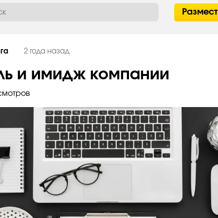
Размес
га
2 года назад
ль и имидж компании
смотров