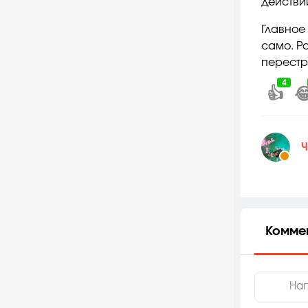
действи
Главное
само. Р
перестр
4
👍

Ч
Комме