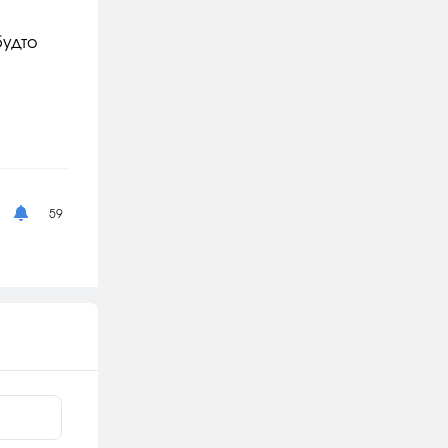
будто
59