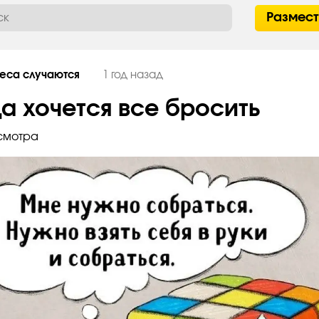
Размес
еса случаются
1 год назад
да хочется все бросить
смотра