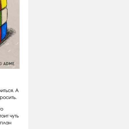
иться. А
росить.
то
оит чуть
 план