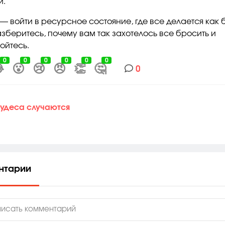
й.
 — войти в ресурсное состояние, где все делается как 
азберитесь, почему вам так захотелось все бросить и
ойтесь.
0
0
0
0
0
0

😮
😢
😠
👏
🤔
0
удеса случаются
нтарии