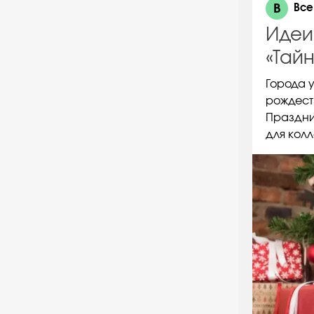
В
Все
Идеи
«Тай
Города 
рождест
Праздни
для колл