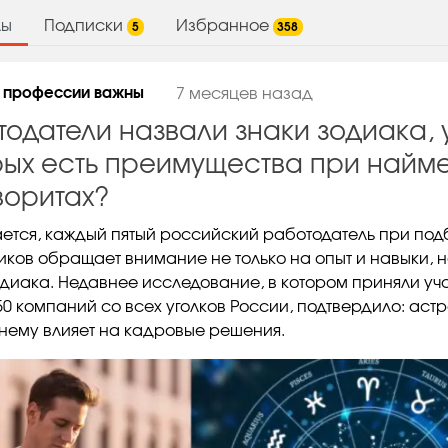
лы
Подписки
Избранное
5
358
 профессии важны
7 месяцев назад
тодатели назвали знаки зодиака, 
рых есть преимущества при найме
воритах?
ется, каждый пятый российский работодатель при по
иков обращает внимание не только на опыт и навыки, 
одиака. Недавнее исследование, в котором приняли уч
50 компаний со всех уголков России, подтвердило: аст
нему влияет на кадровые решения.