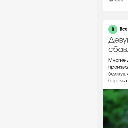
В
Все
Деву
сбав
Многие 
производ
(«девуш
беречь 