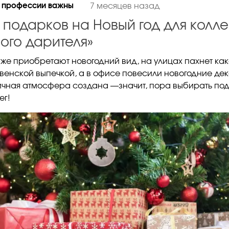
 профессии важны
7 месяцев назад
 подарков на Новый год для коллег
ного дарителя»
уже приобретают новогодний вид, на улицах пахнет как
венской выпечкой, а в офисе повесили новогодние де
чная атмосфера создана —значит, пора выбирать по
ег!