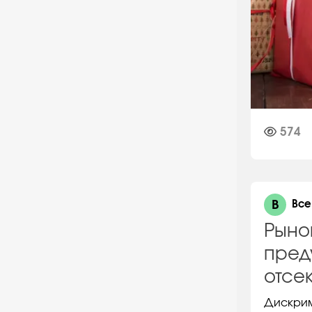
574
В
Все
Рыно
пред
отсе
Дискрим