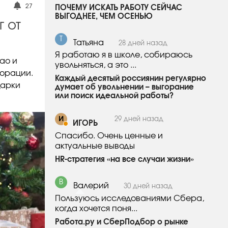
27
ПОЧЕМУ ИСКАТЬ РАБОТУ СЕЙЧАС
ВЫГОДНЕЕ, ЧЕМ ОСЕНЬЮ
 от
Т
Татьяна
28 дней назад
Я работаю я в школе, собираюсь
ао и
увольняться, а это ...
корации.
Каждый десятый россиянин регулярно
дарки
думает об увольнении – выгорание
или поиск идеальной работы?
И
29 дней назад
ИГОРЬ
Спасибо. Очень ценные и
актуальные выводы
HR-стратегия «на все случаи жизни»
В
Валерий
30 дней назад
Пользуюсь исследованиями Сбера,
когда хочется поня...
Работа.ру и СберПодбор о рынке