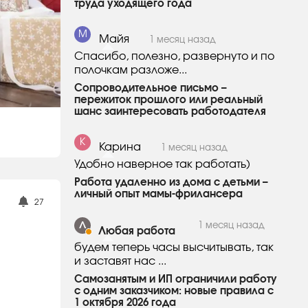
труда уходящего года
М
Майя
1 месяц назад
Спасибо, полезно, развернуто и по
полочкам разложе...
Сопроводительное письмо –
пережиток прошлого или реальный
шанс заинтересовать работодателя
К
Карина
1 месяц назад
Удобно наверное так работать)
Работа удаленно из дома с детьми –
личный опыт мамы-фрилансера
27
Л
1 месяц назад
Любая работа
будем теперь часы высчитывать, так
и заставят нас ...
Самозанятым и ИП ограничили работу
с одним заказчиком: новые правила с
1 октября 2026 года