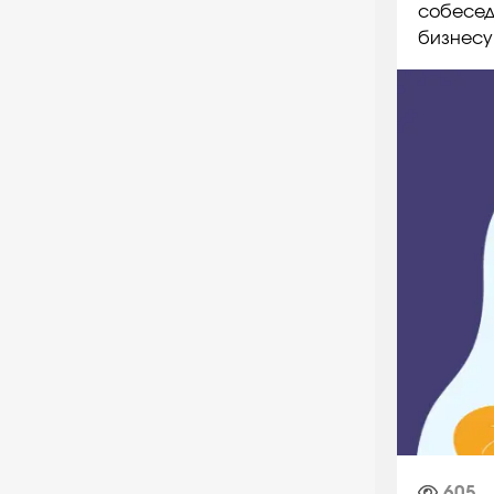
собеседо
бизнесу 
605