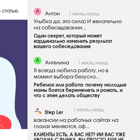
 статье.
А
Антон
1 месяц назад
Улыбка да, это сила) И желательно
на собеседовании...
Один секрет, который может
кардинально изменить результат
вашего собеседования
А
Ангелина
1 месяц назад
Я всегда любила работу, но в
момент выбора безусло...
Ребенок или работа: почему молодые
мамы боятся беременеть и рожать, и
что с этим делать обществу
1 месяц назад
Step Ler
вакансии на работных сайтах на
глазах меняются, оф...
​КЛИЕНТЫ ЕСТЬ, А ВАС НЕТ? ИИ ВАС УЖЕ