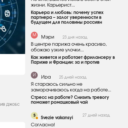
жизни. Карьерист...
Карьера и любовь: почему успех
партнера – залог уверенности в
будущем для половины россиян
М
Мэри
23 дня назад
В центре парижа очень красиво,
обожаю узкие улочки...
Как живется и работает фрилансеру в
Париже и Франции: за и против
И
Ира
25 дней назад
Я стараюсь сильно не
заморачиваюсь когда на работе...
Стресс на работе? Снизить тревогу
поможет ромашковый чай
ТИВ ДЖОБС
S
27 дней назад
Svezie vakansyi
Согласна!