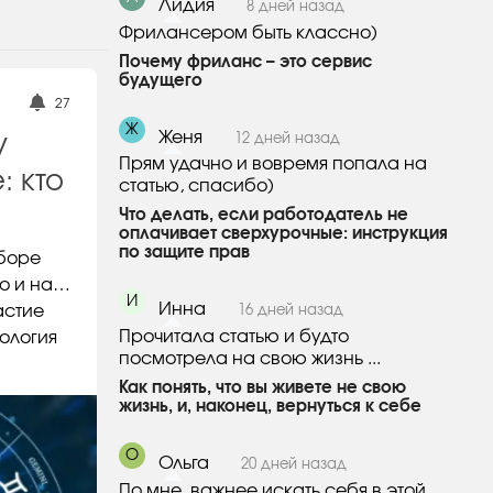
Лидия
8 дней назад
Фрилансером быть классно)
Почему фриланс – это сервис
будущего
27
Ж
Женя
12 дней назад
у
Прям удачно и вовремя попала на
: кто
статью, спасибо)
Что делать, если работодатель не
оплачивает сверхурочные: инструкция
по защите прав
дборе
но и на…
И
Инна
астие
16 дней назад
Прочитала статью и будто
рология
посмотрела на свою жизнь ...
Как понять, что вы живете не свою
жизнь, и, наконец, вернуться к себе
О
Ольга
20 дней назад
По мне, важнее искать себя в этой