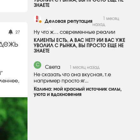
УВОЛИЛ С РЫНКА, ВЫ ПРОСТО ЕЩЕ НЕ
ЗНАЕТЕ
1 месяц
Деловая репутация
назад
Ну что ж… современные реалии
27
​КЛИЕНТЫ ЕСТЬ, А ВАС НЕТ? ИИ ВАС УЖЕ
одежь
УВОЛИЛ С РЫНКА, ВЫ ПРОСТО ЕЩЕ НЕ
ЗНАЕТЕ
С
Света
1 месяц назад
l”
Не сказать что она вкусная, т.е
леннее,
например просто яг...
Калина: мой красный источник силы,
уюта и вдохновения