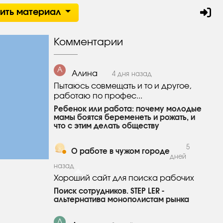
тить материал
Комментарии
А
Алина
4 дня назад
Пытаюсь совмещать и то и другое,
работаю по профес...
Ребенок или работа: почему молодые
мамы боятся беременеть и рожать, и
что с этим делать обществу
5
О работе в чужом городе
дней
назад
Хороший сайт для поиска рабочих
Поиск сотрудников. STEP LER -
альтернатива монополистам рынка
Л