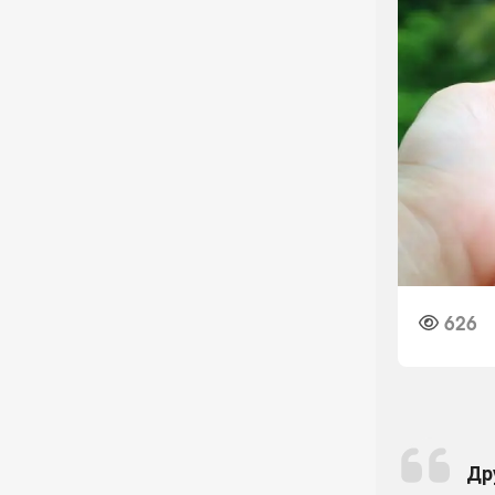
626
Др