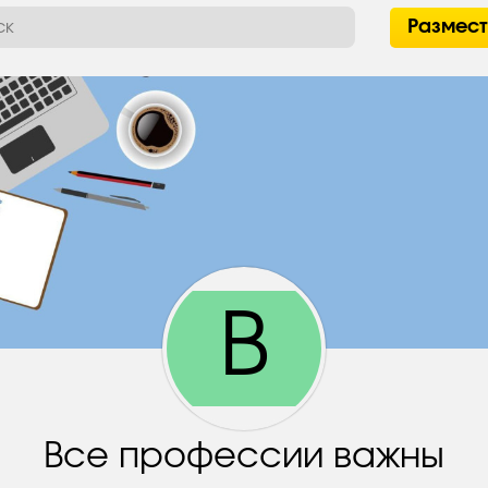
Размес
В
Все профессии важны