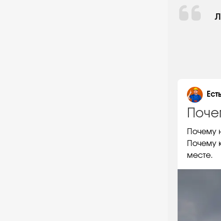
Л
Ест
Поче
​Почему
Почему к
месте.