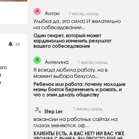
А
Антон
1 месяц назад
Улыбка да, это сила) И желательно
на собеседовании...
Один секрет, который может
кардинально изменить результат
63
вашего собеседования
А
Ангелина
1 месяц назад
его
Я всегда любила работу, но в
а
момент выбора безусло...
а
Ребенок или работа: почему молодые
мамы боятся беременеть и рожать, и
что с этим делать обществу
1 месяц назад
Step Ler
вакансии на работных сайтах на
глазах меняются, оф...
​КЛИЕНТЫ ЕСТЬ, А ВАС НЕТ? ИИ ВАС УЖЕ