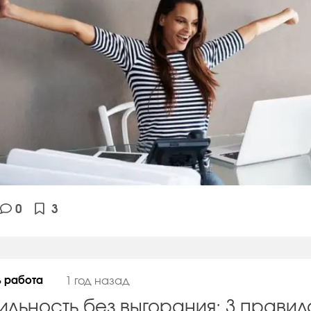
0
3
ь работа
1 год назад
бильность без выгорания: 3 правил